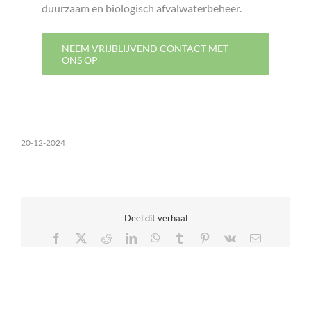
duurzaam en biologisch afvalwaterbeheer.
NEEM VRIJBLIJVEND CONTACT MET
ONS OP
20-12-2024
Deel dit verhaal
Facebook
X
Reddit
LinkedIn
WhatsApp
Tumblr
Pinterest
Vk
E-
mail