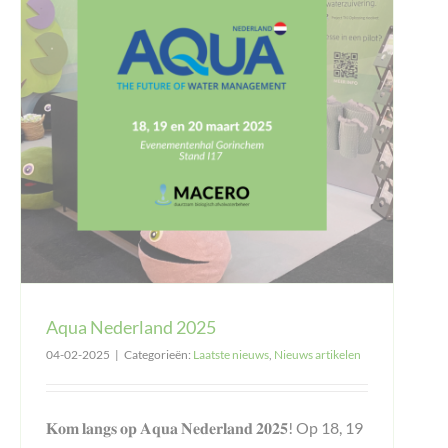
Aqua Nederland 2025
04-02-2025
|
Categorieën:
Laatste nieuws
,
Nieuws artikelen
𝐊𝐨𝐦 𝐥𝐚𝐧𝐠𝐬 𝐨𝐩 𝐀𝐪𝐮𝐚 𝐍𝐞𝐝𝐞𝐫𝐥𝐚𝐧𝐝 𝟐𝟎𝟐𝟓! Op 18, 19