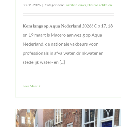
30-01-2026
|
Categorieën:
Laatste nieuws
,
Nieuws artikelen
𝐊𝐨𝐦 𝐥𝐚𝐧𝐠𝐬 𝐨𝐩 𝐀𝐪𝐮𝐚 𝐍𝐞𝐝𝐞𝐫𝐥𝐚𝐧𝐝 𝟐𝟎𝟐6! Op 17, 18
en 19 maart is Macero aanwezig op Aqua
Nederland, de nationale vakbeurs voor
professionals in afvalwater, drinkwater en
stedelijk water- en [...]
Lees Meer