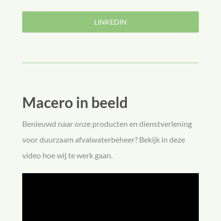
LINKEDIN
Macero in beeld
Benieuwd naar onze producten en dienstverlening
voor duurzaam afvalwaterbeheer? Bekijk in deze
video hoe wij te werk gaan.