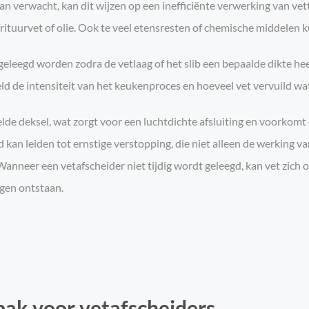
 verwacht, kan dit wijzen op een inefficiënte verwerking van vette
 frituurvet of olie. Ook te veel etensresten of chemische middelen
eleegd worden zodra de vetlaag of het slib een bepaalde dikte heef
ld de intensiteit van het keukenproces en hoeveel vet vervuild wa
lde deksel, wat zorgt voor een luchtdichte afsluiting en voorkomt
kan leiden tot ernstige verstopping, die niet alleen de werking v
 Wanneer een vetafscheider niet tijdig wordt geleegd, kan vet zic
gen ontstaan.
ak voor vetafscheiders