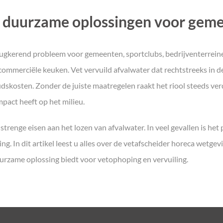
 duurzame oplossingen voor gemee
terugkerend probleem voor gemeenten, sportclubs, bedrijventerrei
ommerciële keuken. Vet vervuild afvalwater dat rechtstreeks in de
kosten. Zonder de juiste maatregelen raakt het riool steeds verd
mpact heeft op het milieu.
renge eisen aan het lozen van afvalwater. In veel gevallen is het 
ing. In dit artikel leest u alles over de vetafscheider horeca wet
rzame oplossing biedt voor vetophoping en vervuiling.