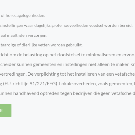
 of horecagelegenheden.
sinstellingen waar dagelijks grote hoeveelheden voedsel worden bereid.
haal maaltijden verzorgen.
aardige of dierlijke vetten worden gebruikt.
cht om de belasting op het rioolstelsel te minimaliseren en ervoo
fscheider kunnen gemeenten en instellingen niet alleen te maken k
rtredingen. De verplichting tot het installeren van een vetafsch
g (EU-richtlijn 91/271/EEG). Lokale overheden, zoals gemeenten,
unnen handhavend optreden tegen bedrijven die geen vetafscheid
ER