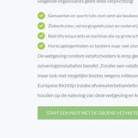
volgende organisaties geldt deze verplichting:
Gemeenten en sportclubs met centrale keukens
Ziekenhuizen, verzorgingstehuizen en onderwij
Bedrijfsrestaurants en kantines die op grote sc
Horecagelegenheden en keukens waar veel plant
De wetgeving rondom vetafscheiders is erop geri
zuiveringsinstallaties bereikt. Zonder een veta
maar ook met mogelijke boetes wegens milieuove
Europese Richtlijn inzake afvalwaterbehandelin
houden op de naleving van deze wetgeving en k
START EEN PILOT MET DE GROENE VETVRET