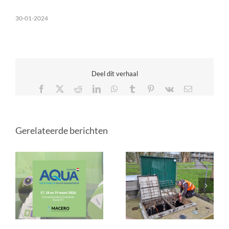
30-01-2024
Deel dit verhaal
Facebook
X
Reddit
LinkedIn
WhatsApp
Tumblr
Pinterest
Vk
E-
mail
Gerelateerde berichten