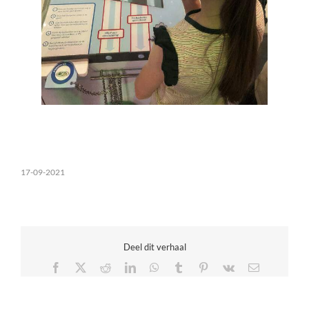
17-09-2021
Deel dit verhaal
Facebook
X
Reddit
LinkedIn
WhatsApp
Tumblr
Pinterest
Vk
E-
mail