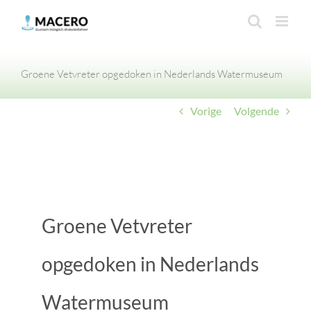
Ga
naar
inhoud
Groene Vetvreter opgedoken in Nederlands Watermuseum
Vorige
Volgende
Groene Vetvreter
opgedoken in Nederlands
Watermuseum